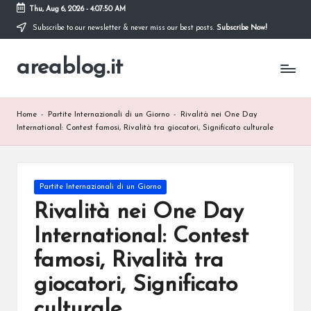
Thu, Aug 6, 2026
-
4:07:51 AM
Subscribe to our newsletter & never miss our best posts.
Subscribe Now!
Skip
to
areablog.it
content
Home
-
Partite Internazionali di un Giorno
-
Rivalità nei One Day
International: Contest famosi, Rivalità tra giocatori, Significato culturale
Posted
Partite Internazionali di un Giorno
in
Rivalità nei One Day
International: Contest
famosi, Rivalità tra
giocatori, Significato
culturale