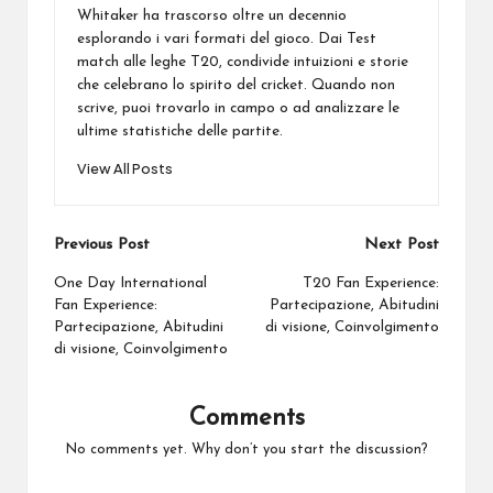
Whitaker ha trascorso oltre un decennio
esplorando i vari formati del gioco. Dai Test
match alle leghe T20, condivide intuizioni e storie
che celebrano lo spirito del cricket. Quando non
scrive, puoi trovarlo in campo o ad analizzare le
ultime statistiche delle partite.
View All Posts
Post
Previous Post
Next Post
navigation
One Day International
T20 Fan Experience:
Fan Experience:
Partecipazione, Abitudini
Partecipazione, Abitudini
di visione, Coinvolgimento
di visione, Coinvolgimento
Comments
No comments yet. Why don’t you start the discussion?