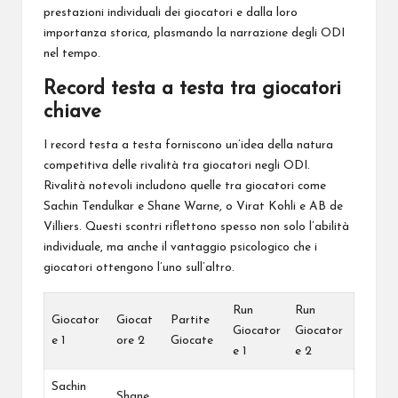
prestazioni individuali dei giocatori e dalla loro
importanza storica, plasmando la narrazione degli ODI
nel tempo.
Record testa a testa tra giocatori
chiave
I record testa a testa forniscono un’idea della natura
competitiva delle
rivalità tra
giocatori negli ODI.
Rivalità notevoli includono quelle tra giocatori come
Sachin Tendulkar e Shane Warne, o Virat Kohli e AB de
Villiers. Questi scontri riflettono spesso non solo l’abilità
individuale, ma anche il vantaggio psicologico che i
giocatori ottengono l’uno sull’altro.
Run
Run
Giocator
Giocat
Partite
Giocator
Giocator
e 1
ore 2
Giocate
e 1
e 2
Sachin
Shane