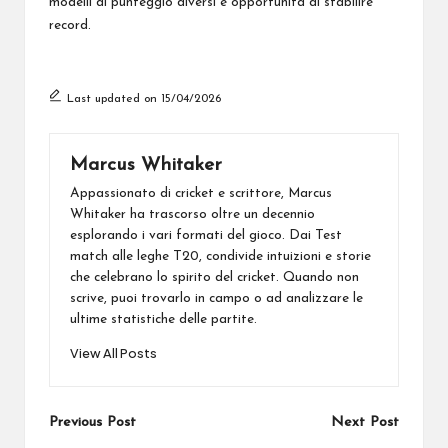
modelli di punteggio diversi e opportunità di stabilire
record.
Last updated on 15/04/2026
Marcus Whitaker
Appassionato di cricket e scrittore, Marcus
Whitaker ha trascorso oltre un decennio
esplorando i vari formati del gioco. Dai Test
match alle leghe T20, condivide intuizioni e storie
che celebrano lo spirito del cricket. Quando non
scrive, puoi trovarlo in campo o ad analizzare le
ultime statistiche delle partite.
View All Posts
Post
Previous Post
Next Post