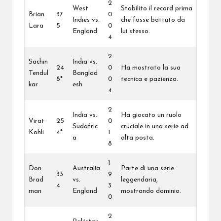
2
West
Stabilito il record prima
Brian
37
0
Indies vs.
che fosse battuto da
Lara
5
0
England
lui stesso.
4
2
Sachin
India vs.
24
0
Ha mostrato la sua
Tendul
Banglad
8*
0
tecnica e pazienza.
kar
esh
4
2
India vs.
Ha giocato un ruolo
Virat
25
0
Sudafric
cruciale in una serie ad
Kohli
4*
1
a
alta posta.
8
1
Don
Australia
Parte di una serie
33
9
Brad
vs.
leggendaria,
4
3
man
England
mostrando dominio.
0
2