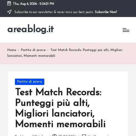
Thu, Aug 6, 2026
-
5:04:22 PM
Subscribe to our newsletter & never miss our best posts.
Subscribe Now!
Skip
to
areablog.it
content
Home
-
Partite di prova
-
Test Match Records: Punteggi più alti, Migliori
lanciatori, Momenti memorabili
Posted
Partite di prova
in
Test Match Records:
Punteggi più alti,
Migliori lanciatori,
Momenti memorabili