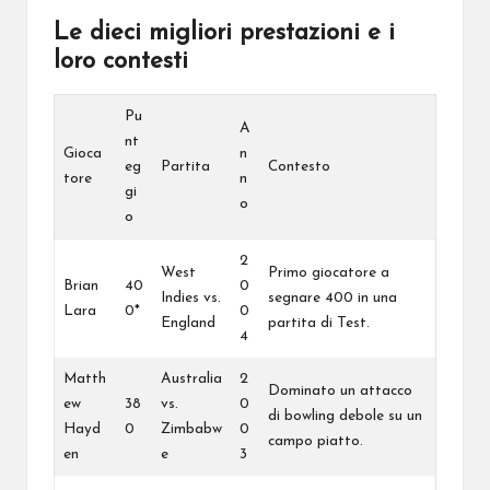
Le dieci migliori prestazioni e i
loro contesti
Pu
A
nt
Gioca
n
eg
Partita
Contesto
tore
n
gi
o
o
2
West
Primo giocatore a
Brian
40
0
Indies vs.
segnare 400 in una
Lara
0*
0
England
partita di Test.
4
Matth
Australia
2
Dominato un attacco
ew
38
vs.
0
di bowling debole su un
Hayd
0
Zimbabw
0
campo piatto.
en
e
3