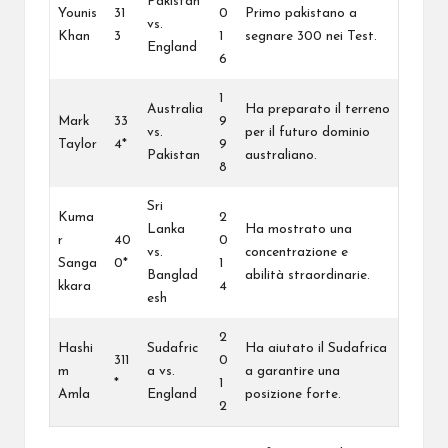
Pakistan
Younis
31
0
Primo pakistano a
vs.
Khan
3
1
segnare 300 nei Test.
England
6
1
Australia
Ha preparato il terreno
Mark
33
9
vs.
per il futuro dominio
Taylor
4*
9
Pakistan
australiano.
8
Sri
Kuma
2
Lanka
Ha mostrato una
r
40
0
vs.
concentrazione e
Sanga
0*
1
Banglad
abilità straordinarie.
kkara
4
esh
2
Hashi
Sudafric
Ha aiutato il Sudafrica
311
0
m
a vs.
a garantire una
*
1
Amla
England
posizione forte.
2