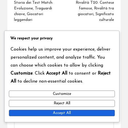
navigation
Storia dei Test Match:
Rivalità T20: Contese
Evoluzione, Traguardi
famose, Rivalità tra
chiave, Giocatori
giocatori, Significato
leggendari
culturale
Comments
We respect your privacy
No comments yet. Why don’t you start the discussion?
Cookies help us improve your experience, deliver
personalized content, and analyze traffic. You
Leave a Reply
can choose which cookies to allow by clicking
Your email address will not be published.
Required fields
Customize
. Click
Accept All
to consent or
Reject
are marked
*
All
to decline non-essential cookies.
Customize
Reject All
Accept All